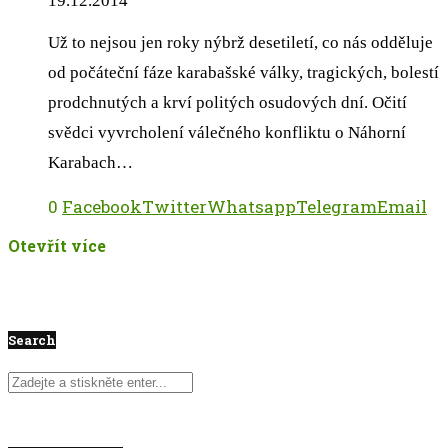
19.12.2014
Už to nejsou jen roky nýbrž desetiletí, co nás odděluje
od počáteční fáze karabašské války, tragických, bolestí
prodchnutých a krví politých osudových dní. Očití
svědci vyvrcholení válečného konfliktu o Náhorní
Karabach…
0
Facebook
Twitter
Whatsapp
Telegram
Email
Otevřít více
Search