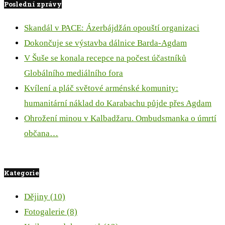
Poslední zprávy
Skandál v PACE: Ázerbájdžán opouští organizaci
Dokončuje se výstavba dálnice Barda-Agdam
V Šuše se konala recepce na počest účastníků
Globálního mediálního fora
Kvílení a pláč světové arménské komunity:
humanitární náklad do Karabachu půjde přes Agdam
Ohrožení minou v Kalbadžaru. Ombudsmanka o úmrtí
občana…
Kategorie
Dějiny
(10)
Fotogalerie
(8)