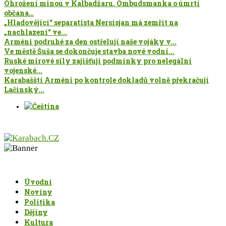
Ohrožení minou v Kalbadžaru. Ombudsmanka o úmrtí
občana…
„Hladovějící“ separatista Nersisjan má zemřít na
„nachlazení“ ve...
Arméni podruhé za den ostřelují naše vojáky v...
Ve městě Šuša se dokončuje stavba nové vodní...
Ruské mírové síly zajišťují podmínky pro nelegální
vojenské...
Karabašští Arméni po kontrole dokladů volně překračují
Lačinský...
Úvodní
Noviny
Politika
Dějiny
Kultura