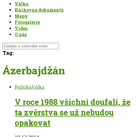
Válka
Knihovna dokumentů
Mapy
Fotogalerie
Video
O nás
Tag:
Ázerbajdžán
Politika
Válka
V roce 1988 všichni doufali, že
ta zvěrstva se už nebudou
opakovat