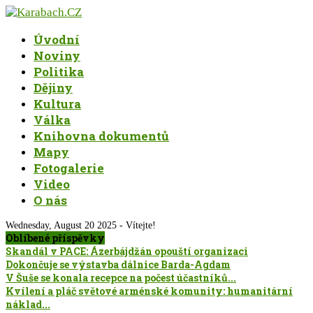
Úvodní
Noviny
Politika
Dějiny
Kultura
Válka
Knihovna dokumentů
Mapy
Fotogalerie
Video
O nás
Wednesday, August 20 2025 - Vítejte!
Oblíbené příspěvky
Skandál v PACE: Ázerbájdžán opouští organizaci
Dokončuje se výstavba dálnice Barda-Agdam
V Šuše se konala recepce na počest účastníků...
Kvílení a pláč světové arménské komunity: humanitární
náklad...